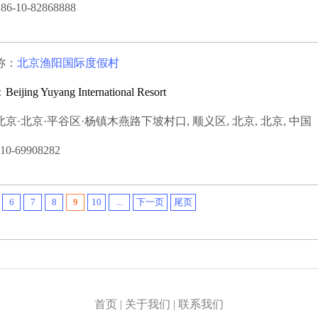
-10-82868888
称：
北京渔阳国际度假村
：
Beijing Yuyang International Resort
京·北京·平谷区·杨镇木燕路下坡村口, 顺义区, 北京, 北京, 中国
0-69908282
6
7
8
9
10
...
下一页
尾页
首页
|
关于我们
|
联系我们