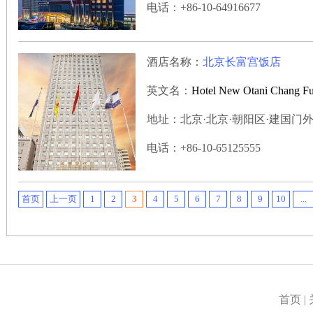
电话：+86-10-64916677
酒店名称：
北京长富宫饭店
英文名：
Hotel New Otani Chang F
地址：北京·北京·朝阳区·建国门外大街
电话：+86-10-65125555
首页
上一页
1
2
3
4
5
6
7
8
9
10
...
首页
|