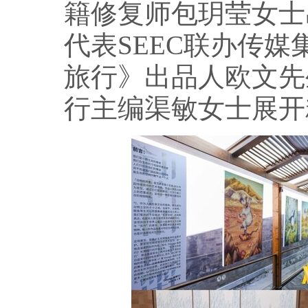
籍修复师包玥莹女士
代表SEEC联办传媒集
旅行》出品人欧文先生
行主编渠敏女士展开